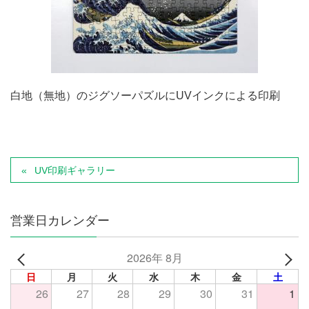
白地（無地）のジグソーパズルにUVインクによる印刷
UV印刷ギャラリー
営業日カレンダー
2026年 8月
日
月
火
水
木
金
土
26
27
28
29
30
31
1